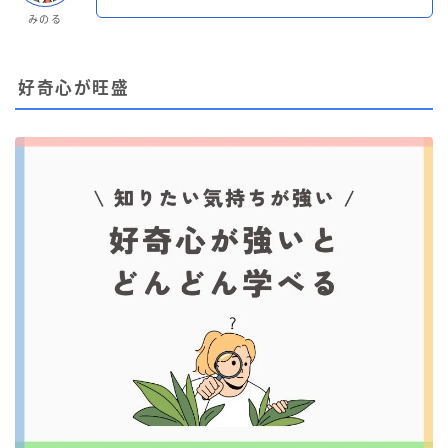
みのる
好奇心が旺盛