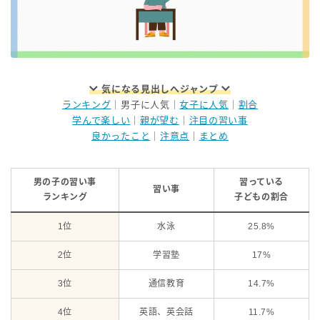
気になる見出しへジャンプ
ランキング
｜男子に人気｜
女子に人気
｜
割合
学んで楽しい
｜
親が望む
｜
注目の習い事
良かったこと
｜
注意点
｜
まとめ
男の子の習い事
習っている
習い事
ランキング
子どもの割合
1位
水泳
25.8%
2位
学習塾
17%
3位
通信教育
14.7%
4位
英語、英会話
11.7%