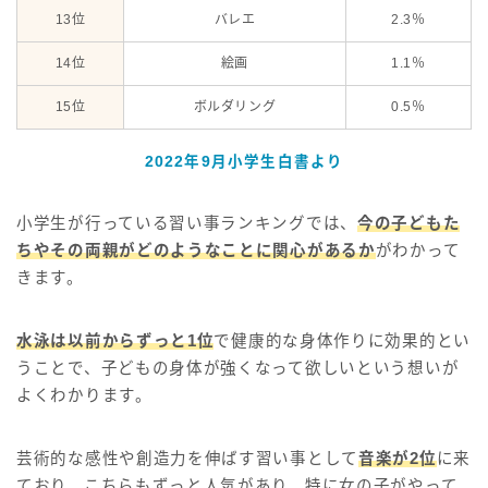
13位
バレエ
2.3％
14位
絵画
1.1％
15位
ボルダリング
0.5％
2022年9月小学生白書より
小学生が行っている習い事ランキングでは、
今の子どもた
ちやその両親がどのようなことに関心があるか
がわかって
きます。
水泳は以前からずっと1位
で健康的な身体作りに効果的とい
うことで、子どもの身体が強くなって欲しいという想いが
よくわかります。
芸術的な感性や創造力を伸ばす習い事として
音楽が2位
に来
ており、こちらもずっと人気があり、特に女の子がやって