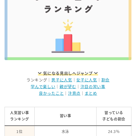
気になる見出しへジャンプ
ランキング｜
男子に人気
｜
女子に人気
｜
割合
学んで楽しい
｜
親が望む
｜
注目の習い事
良かったこと
｜
注意点
｜
まとめ
人気習い事
習っている
習い事
ランキング
子どもの割合
1位
水泳
24.3％