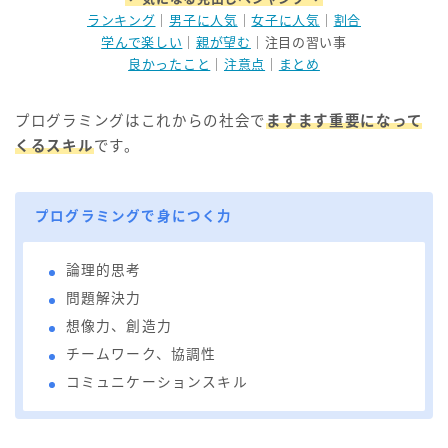
ランキング
｜
男子に人気
｜
女子に人気
｜
割合
学んで楽しい
｜
親が望む
｜注目の習い事
良かったこと
｜
注意点
｜
まとめ
プログラミングはこれからの社会で
ますます重要になって
くるスキル
です。
プログラミングで身につく力
論理的思考
問題解決力
想像力、創造力
チームワーク、協調性
コミュニケーションスキル