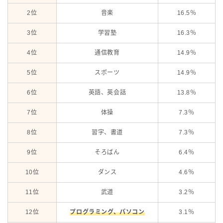
2位
音楽
16.5％
3位
学習塾
16.3％
4位
通信教育
14.9％
5位
スポーツ
14.9％
6位
英語、英会話
13.8％
7位
体操
7.3％
8位
習字、書道
7.3％
9位
そろばん
6.4％
10位
ダンス
4.6％
11位
武道
3.2％
12位
プログラミング、パソコン
3.1％