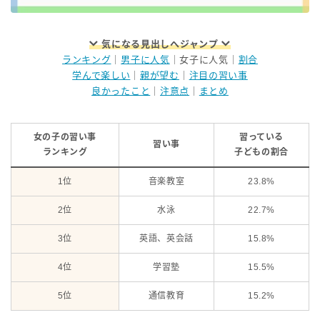
気になる見出しへジャンプ
ランキング
｜
男子に人気
｜女子に人気｜
割合
学んで楽しい
｜
親が望む
｜
注目の習い事
良かったこと
｜
注意点
｜
まとめ
女の子の習い事
習っている
習い事
ランキング
子どもの割合
1位
音楽教室
23.8%
2位
水泳
22.7%
3位
英語、英会話
15.8%
4位
学習塾
15.5%
5位
通信教育
15.2%