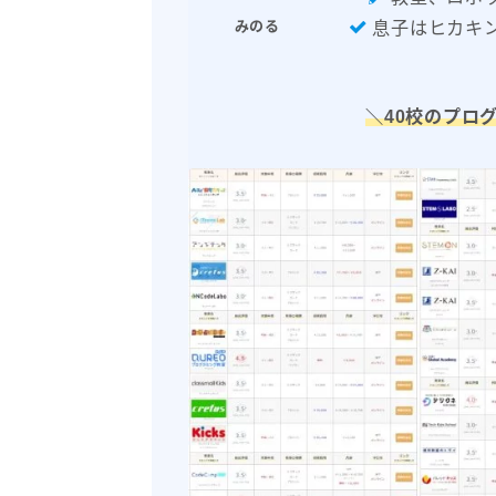
息子はヒカキ
みのる
＼40校のプロ