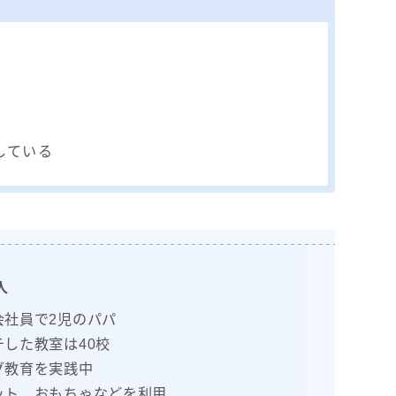
している
人
会社員で2児のパパ
した教室は40校
グ教育を実践中
ット、おもちゃなどを利用