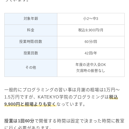
対象年齢
小2～中3
料金
税込9,900円/月
授業時間/回数
60分/回
授業回数
42回/年
年度の途中入会OK
その他
欠席時の振替なし
一般的にプログラミングの習い事は月謝の相場は1万円～
1.5万円ですが、KATEKYO学院のプログラミングは
税込
9,900円と相場よりも安く
なっています。
授業は1回60分
で開催する時間は固定で決まった時間に教室
に行く必要があります。