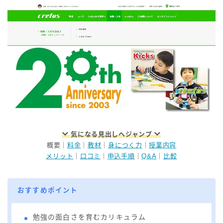
気になる見出しへジャンプ
概要｜
料金
｜
教材
｜
身につく力
｜
授業内容
メリット
｜
口コミ
｜
申込手順
｜
Q&A
｜
比較
おすすめポイント
勉強の面白さを育むカリキュラム