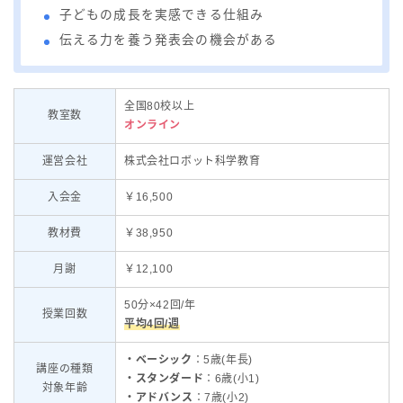
子どもの成長を実感できる仕組み
伝える力を養う発表会の機会がある
全国80校以上
教室数
オンライン
運営会社
株式会社ロボット科学教育
入会金
￥16,500
教材費
￥38,950
月謝
￥12,100
50分×42回/年
授業回数
平均4回/週
・ベーシック
：5歳(年長)
講座の種類
・スタンダード
：6歳(小1)
対象年齢
・アドバンス
：7歳(小2)