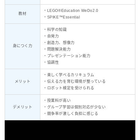
・LEGO®Education WeDo2.0
教材
・SPIKE™Essential
・科学の知識
・自発力
・創造力、想像力
身につく力
・問題解決能力
・プレゼンテーション能力
・協調性
・楽しく学べるカリキュラム
メリット
・伝える力を育む環境が整っている
・ロボット検定を受けられる
・授業料が高い
デメリット
・グループ学習は個別対応が少ない
・競争率が激しく負担に感じる