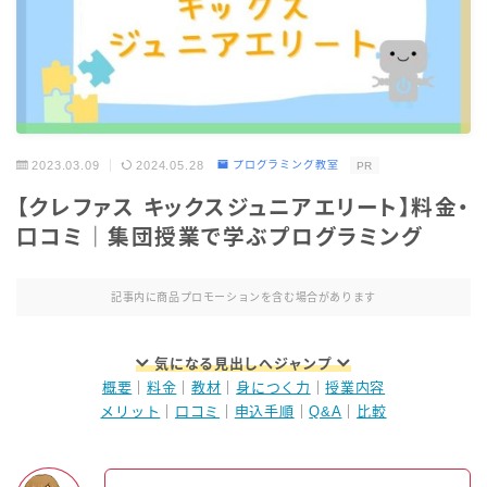
2023.03.09
2024.05.28
プログラミング教室
PR
【クレファス キックスジュニアエリート】料金・
口コミ｜集団授業で学ぶプログラミング
記事内に商品プロモーションを含む場合があります
気になる見出しへジャンプ
概要
｜
料金
｜
教材
｜
身につく力
｜
授業内容
メリット
｜
口コミ
｜
申込手順
｜
Q&A
｜
比較