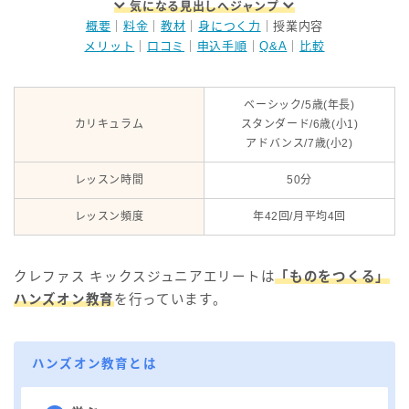
気になる見出しへジャンプ
概要
｜
料金
｜
教材
｜
身につく力
｜授業内容
メリット
｜
口コミ
｜
申込手順
｜
Q&A
｜
比較
ベーシック/5歳(年長)
カリキュラム
スタンダード/6歳(小1)
アドバンス/7歳(小2)
レッスン時間
50分
レッスン頻度
年42回/月平均4回
クレファス キックスジュニアエリートは
「ものをつくる」
ハンズオン教育
を行っています。
ハンズオン教育とは