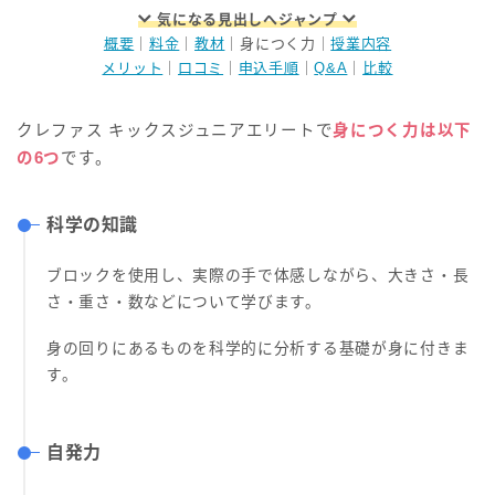
気になる見出しへジャンプ
概要
｜
料金
｜
教材
｜身につく力｜
授業内容
メリット
｜
口コミ
｜
申込手順
｜
Q&A
｜
比較
クレファス キックスジュニアエリートで
身につく力は以下
の6つ
です。
科学の知識
ブロックを使用し、実際の手で体感しながら、大きさ・長
さ・重さ・数などについて学びます。
身の回りにあるものを科学的に分析する基礎が身に付きま
す。
自発力