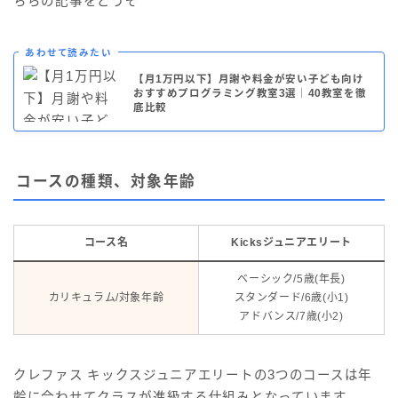
ちらの記事をどうぞ
あわせて読みたい
【月1万円以下】月謝や料金が安い子ども向け
おすすめプログラミング教室3選｜40教室を徹
底比較
コースの種類、対象年齢
コース名
Kicksジュニアエリート
ベーシック/5歳(年長)
カリキュラム/対象年齢
スタンダード/6歳(小1)
アドバンス/7歳(小2)
クレファス キックスジュニアエリートの3つのコースは年
齢に合わせてクラスが進級する仕組みとなっています。